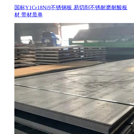
国标Y1Cr18Ni9不锈钢板 易切削不锈耐磨耐酸板
材 带材质单