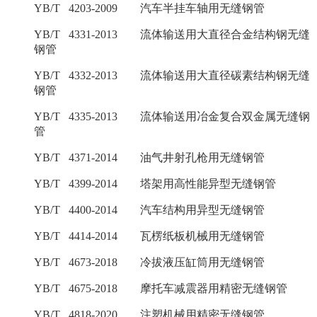
YB/T 4203-2009 汽车半挂车轴用无缝钢管
YB/T 4331-2013 流体输送用大直径合金结构钢无缝
钢管
YB/T 4332-2013 流体输送用大直径碳素结构钢无缝
钢管
YB/T 4335-2013 流体输送用冶金复合双金属无缝钢
管
YB/T 4371-2014 油气井射孔枪用无缝钢管
YB/T 4399-2014 塔架用高性能异型无缝钢管
YB/T 4400-2014 汽车结构用异型无缝钢管
YB/T 4414-2014 瓦楞纸板机械用无缝钢管
YB/T
4673-2018 冷拔液压缸筒用无缝钢管
YB/T
4675-2018 摩托车减震器用精密无缝钢管
YB/T
4818-2020 注塑机械用精密无缝钢管