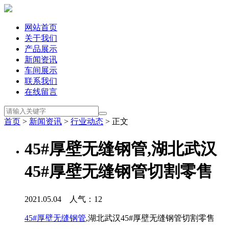
网站首页
关于我们
产品展示
新闻资讯
车间展示
联系我们
在线留言
首页
>
新闻资讯
>
行业动态
> 正文
45#厚壁无缝钢管,湖北武汉
45#厚壁无缝钢管切割零售
2021.05.04 人气：
12
45#厚壁无缝钢管
,湖北武汉45#厚壁无缝钢管切割零售