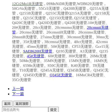
12Cr2Mo1R无缝管
，09MnNiDR无缝管,WDB620无缝管，
50CrVa无缝管，55Cr3无缝管，Q420B无缝管，Q255A无缝
管，Q255B无缝管，Q255C无缝管Q215A无缝管，Q215B无
缝管，Q215C无缝管，Q215D无缝管, Q215E无缝管，
Q420C无缝管，Q420D无缝管，Q420E无缝管.10#无缝管、
20#无缝管、20cr无缝管、20crmnmo无缝管、
20crmnti无缝
管
、20crmo无缝管、20crmntiH无缝管、20crnimo无缝管、
20mntiB无缝管、27simn无缝管、30crmnti无缝管、30mn无
缝管、35#无缝管，38crmoal无缝管、40cr无缝管、42crmo
无缝管、45mn无缝管、50#无缝管、CF53无缝管、Gcr15无
缝管、
SAE8620H无缝管
、Q195无缝管、A3无缝管、Q235
无缝管、
45#无缝管
、60#无缝管、80#无缝管、20Mn无缝
管、50Mn无缝管、35MN无缝管、15MN无缝管、16MN无
缝管、65Mn无缝管、S50C无缝管、K40无缝管、T8无缝
管、T10无缝管、Q345A无缝管、Q345B无缝管、Q345C无
缝管、Q345D无缝管、
Q345E无缝管
、16MnCR4无缝管、
35Cr无缝管
上一篇
下一篇
返回
返回顶部
提交