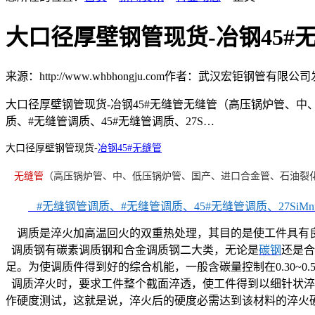
大口径厚壁钢管现货-冶钢45#
来源：http://www.whbhongju.com
作者：武汉宏钜钢管有限公司
大口径厚壁钢管现货-冶钢45#无缝管无缝管（高压锅炉管、
质、#无缝管调质、45#无缝管调质、27S…
大口径厚壁钢管现货-
冶钢45#无缝管
无缝管
（高压锅炉管、中、低压锅炉管、国产、进口合金管、石油裂
#无缝钢管调质、#无缝管调质、45#无缝管调质、27SiM
调质是淬火加高温回火的双重热处理，其目的是使工件具有
调质钢有碳素调质钢和合金调质钢二大类，无论是
碳钢
还是合
足。为使调质件得到好的综合机能，一般含碳量控制在
0.30~0
调质淬火时，要求工件整个截面淬透，使工件得到以细针状淬
作硬度测试，这就是说，淬火后的硬度必需达到该材料的淬火