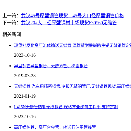
上一篇：
武汉45号厚壁钢管现货！45号大口径厚壁钢管价格
下一篇：
武汉20#大口径厚壁钢材市场现货630*60无缝管
相关新闻
现货批发耐高压流体输送无缝管 厚管壁耐酸碱防生锈无缝钢管定
2023-10-16
异型钢管异型钢管、无缝方管、椭圆钢管
2019-03-28
无缝钢管,汽车用精密钢管,冷拔无缝钢管厂,无缝钢管现货,高压锅
2021-01-19
L415N无缝管热轧无缝钢管 规格齐全建筑工程用 支持定制
2023-10-16
高压锅炉管、高压合金管、输送石油用管线管