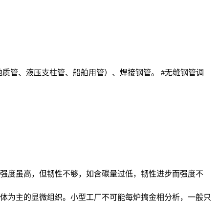
地质管、液压支柱管、船舶用管）、焊接钢管。 #无缝钢管调
强度虽高，但韧性不够，如含碳量过低，韧性进步而强度不
体为主的显微组织。小型工厂不可能每炉搞金相分析，一般只