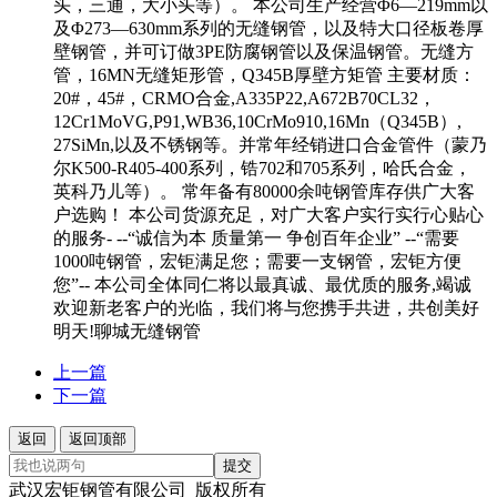
头，三通，大小头等）。 本公司生产经营Φ6—219mm以
及Φ273—630mm系列的无缝钢管，以及特大口径板卷厚
壁钢管，并可订做3PE防腐钢管以及保温钢管。无缝方
管，16MN无缝矩形管，Q345B厚壁方矩管 主要材质：
20#，45#，CRMO合金,A335P22,A672B70CL32，
12Cr1MoVG,P91,WB36,10CrMo910,16Mn（Q345B）,
27SiMn,以及不锈钢等。并常年经销进口合金管件（蒙乃
尔K500-R405-400系列，锆702和705系列，哈氏合金，
英科乃儿等）。 常年备有80000余吨钢管库存供广大客
户选购！ 本公司货源充足，对广大客户实行实行心贴心
的服务- --“诚信为本 质量第一 争创百年企业” --“需要
1000吨钢管，宏钜满足您；需要一支钢管，宏钜方便
您”-- 本公司全体同仁将以最真诚、最优质的服务,竭诚
欢迎新老客户的光临，我们将与您携手共进，共创美好
明天!聊城无缝钢管
上一篇
下一篇
返回
返回顶部
提交
武汉宏钜钢管有限公司 版权所有