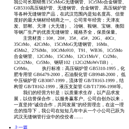
我公司长期销售15CrMoG无缝钢管、1Cr5Mo合金钢管、
GB5310高压锅炉管、无缝钢管、合金钢管、高压锅炉管
等各种无缝钢管产品，在武汉范围内是知名度高、信誉
度好的最大钢材经销商之一。公司常年经营：天津友
发、邯郸、天津（大无缝）、冶钢、鞍钢、宝钢、衡阳
等钢厂生产的优质无缝钢管，规格齐全，保质保量。
主营材质：10#、20#、35#、45#、20G、40Cr、
35CrMo、42CrMo、15CrMoG无缝钢管、16Mn、
45Mn2、27SiMn、10CrMo910、T91、WB36、1Cr5Mo
合金钢管、12CrMo、15CrMo、12Cr1MoV、Cr2Mo、
12Cr2Mo、Cr5Mo、钢研102（12Cr2MoWvTiB）、
Cr9Mo。 执行标准：高压锅炉管 GB5310-1995，化
肥专用管 GB6479-2000，石油裂化管 GB9948-2000， 低
中压锅炉管 GB3087-1999，流体管 GB/T8163-1999，结
构管 GB/T8162-1999，液压支架管 GB/T17396-1998等。
我们的经营方针是：以质量求生存，以产品求发
展，以信誉保合作，以服务赢客户。公司自创办以来，
一直坚持“诚信合作，共同发展”的经营理念，在这一理
念的指导下，我公司在短短几年中从一个小公司已跃为
武汉无缝钢管行业中的佼佼者……
上一篇